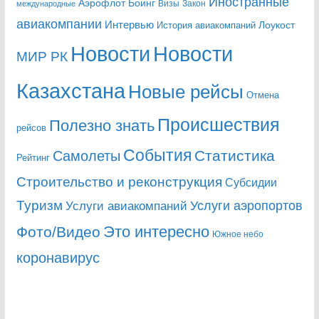
Иностранные
Аэрофлот
Боинг
Визы
Закон
международные
авиакомпании
Интервью
Лоукост
История авиакомпаний
Новости
Новости
МИР РК
Казахстана
Новые рейсы
Отмена
Происшествия
Полезно знать
рейсов
События
Статистика
Самолеты
Рейтинг
Строительство и реконструкция
Субсидии
Туризм
Услуги аэропортов
Услуги авиакомпаний
Это интересно
Фото/Видео
Южное небо
коронавирус