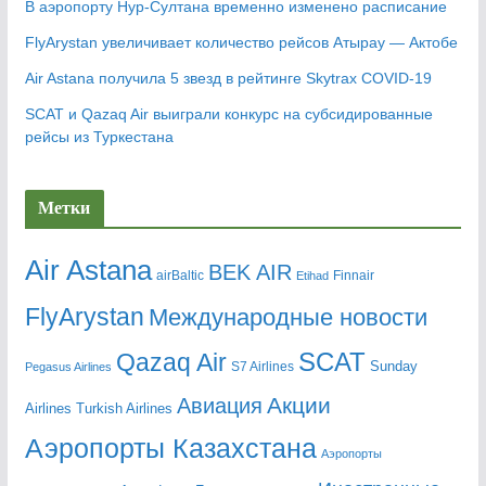
В аэропорту Нур-Султана временно изменено расписание
FlyArystan увеличивает количество рейсов Атырау — Актобе
Air Astana получила 5 звезд в рейтинге Skytrax COVID-19
SCAT и Qazaq Air выиграли конкурс на субсидированные
рейсы из Туркестана
Метки
Air Astana
BEK AIR
airBaltic
Etihad
Finnair
FlyArystan
Mеждународные новости
Qazaq Air
SCAT
Sunday
Pegasus Airlines
S7 Airlines
Акции
Авиация
Airlines
Turkish Airlines
Аэропорты Казахстана
Аэропорты