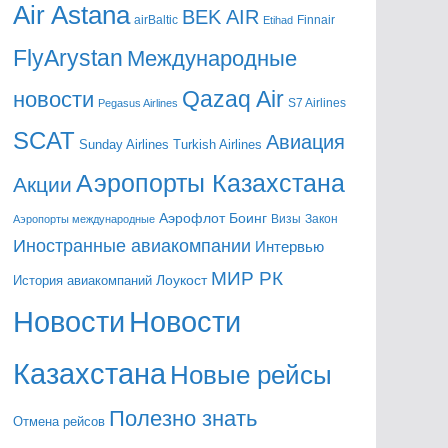
Air Astana
BEK AIR
airBaltic
Etihad
Finnair
FlyArystan
Mеждународные
Qazaq Air
новости
Pegasus Airlines
S7 Airlines
SCAT
Авиация
Sunday Airlines
Turkish Airlines
Аэропорты Казахстана
Акции
Аэрофлот
Боинг
Визы
Закон
Аэропорты международные
Иностранные авиакомпании
Интервью
МИР РК
Лоукост
История авиакомпаний
Новости
Новости
Казахстана
Новые рейсы
Полезно знать
Отмена рейсов