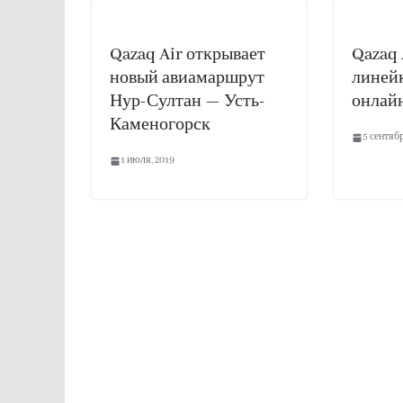
Qazaq Air открывает
Qazaq 
новый авиамаршрут
линей
Нур-Султан — Усть-
онлай
Каменогорск
5 сентябр
1 июля, 2019