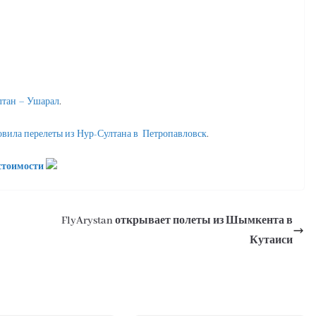
лтан – Ушарал
.
овила перелеты из Нур-Султана в Петропавловск
.
стоимости
FlyArystan открывает полеты из Шымкента в
Кутаиси