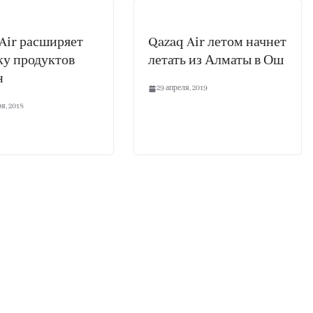
Air расширяет
Qazaq Air летом начнет
ку продуктов
летать из Алматы в Ош
н
29 апреля, 2019
я, 2018