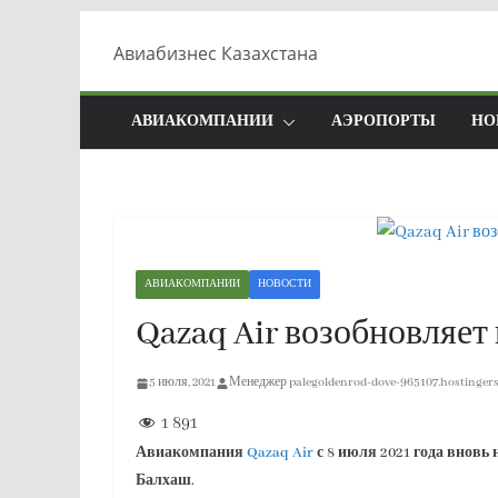
Перейти
Авиабизнес Казахстана
к
содержимому
АВИАКОМПАНИИ
АЭРОПОРТЫ
НО
АВИАКОМПАНИИ
НОВОСТИ
Qazaq Air возобновляет
5 июля, 2021
Менеджер palegoldenrod-dove-965107.hostingers
1 891
Авиакомпания
Qazaq Air
с 8 июля 2021 года вновь
Балхаш.