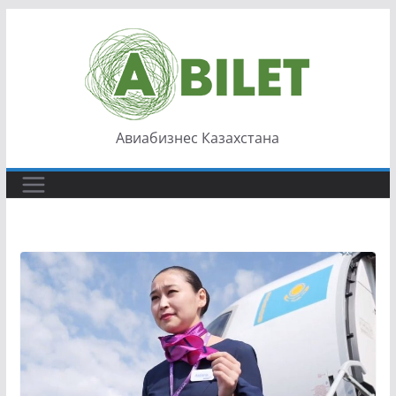
Перейти
к
содержимому
Авиабизнес Казахстана