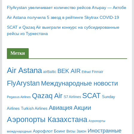
FlyArystan увеличивает количество рейсов Атырау — Актобе
Air Astana получила 5 звезд в рейтинге Skytrax COVID-19
SCAT и Qazaq Air выиграли конкурс на субсидированные
рейсы из Туркестана
Метки
Air Astana
BEK AIR
airBaltic
Etihad
Finnair
FlyArystan
Mеждународные новости
Qazaq Air
SCAT
Sunday
Pegasus Airlines
S7 Airlines
Акции
Авиация
Airlines
Turkish Airlines
Аэропорты Казахстана
Аэропорты
Иностранные
Аэрофлот
Боинг
Визы
Закон
международные