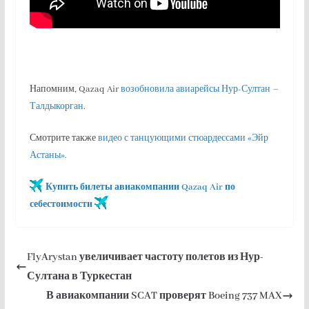
Напомним, Qazaq Air
возобновила авиарейсы Нур-Султан –
Талдыкорган
.
Смотрите также
видео с танцующими стюардессами «Эйр
Астаны».
Купить билеты авиакомпании Qazaq Air по
себестоимости
FlyArystan увеличивает частоту полетов из Нур-
Султана в Туркестан
В авиакомпании SCAT проверят Boeing 737 MAX