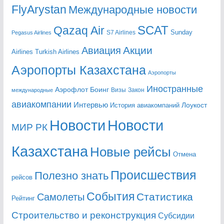
FlyArystan
Mеждународные новости
Qazaq Air
SCAT
Sunday
Pegasus Airlines
S7 Airlines
Акции
Авиация
Airlines
Turkish Airlines
Аэропорты Казахстана
Аэропорты
Иностранные
Аэрофлот
Боинг
Визы
Закон
международные
авиакомпании
Интервью
Лоукост
История авиакомпаний
Новости
Новости
МИР РК
Казахстана
Новые рейсы
Отмена
Происшествия
Полезно знать
рейсов
События
Статистика
Самолеты
Рейтинг
Строительство и реконструкция
Субсидии