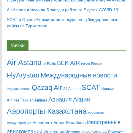
FlyArystan увеличивает количество рейсов Атырау — Актобе
Air Astana получила 5 звезд в рейтинге Skytrax COVID-19
SCAT и Qazaq Air выиграли конкурс на субсидированные
рейсы из Туркестана
Метки
Air Astana
BEK AIR
airBaltic
Etihad
Finnair
FlyArystan
Mеждународные новости
Qazaq Air
SCAT
Sunday
Pegasus Airlines
S7 Airlines
Акции
Авиация
Airlines
Turkish Airlines
Аэропорты Казахстана
Аэропорты
Иностранные
Аэрофлот
Боинг
Визы
Закон
международные
авиакомпании
Интервью
Лоукост
История авиакомпаний